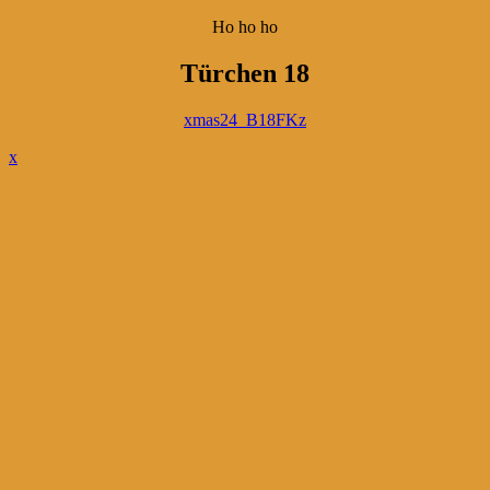
Ho ho ho
Türchen 18
xmas24_B18FKz
x